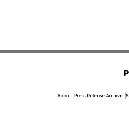
P
About
Press Release Archive
S
© 1995-2026 Newsmatics Inc. db