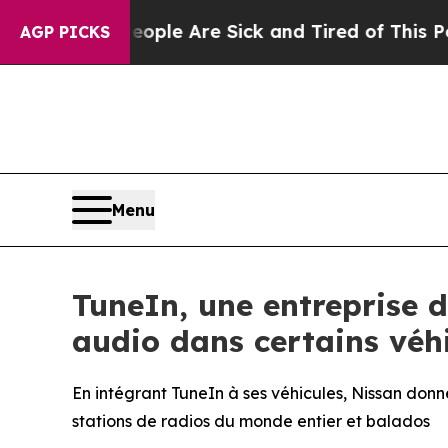
n Win: “People Are Sick and Tired of This Politic
AGP PICKS
Menu
TuneIn, une entreprise d
audio dans certains véh
En intégrant TuneIn à ses véhicules, Nissan donne
stations de radios du monde entier et balados