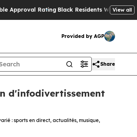
pproval Rating
Black Residents Warned of Abusive
View all
Provided by AGP
Share
on d'infodivertissement
ié : sports en direct, actualités, musique,