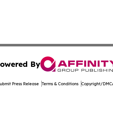
owered By
ubmit Press Release
Terms & Conditions
Copyright/DMCA
a Affinity Group Publishing & St. Vincent & Grenadines En
Cookie Settings / Your Privacy Choices