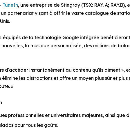
--
TuneIn
, une entreprise de Stingray (TSX: RAY. A; RAY.B), 
n partenariat visant à offrir le vaste catalogue de stati
Unis.
 équipés de la technologie Google intégrée bénéficieront 
es nouvelles, la musique personnalisée, des millions de bala
rs d'accéder instantanément au contenu qu'ils aiment », ex
 élimine les distractions et offre un moyen plus sûr et plu
oute. »
n
ues professionnelles et universitaires majeures, ainsi que 
lados pour tous les goûts.