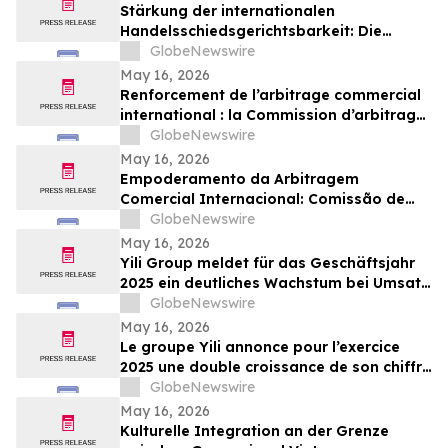
Stärkung der internationalen
Handelsschiedsgerichtsbarkeit: Die
Schiedsgerichtskommission von
GlobeNewswire
Guangzhou ruft weltweit zur Bewerbung
May 16, 2026
für ihr Schiedsrichtergremium auf
Renforcement de l’arbitrage commercial
international : la Commission d’arbitrage
de Guangzhou lance un appel à
GlobeNewswire
candidatures international pour son
May 16, 2026
panel d’arbitres
Empoderamento da Arbitragem
Comercial Internacional: Comissão de
Arbitragem de Guangzhou Abre
GlobeNewswire
Inscrições Globais para Painel de
May 16, 2026
Árbitros
Yili Group meldet für das Geschäftsjahr
2025 ein deutliches Wachstum bei Umsatz
und Gewinn; seit dem Börsengang vor 30
GlobeNewswire
Jahren ist der Umsatz um das 500-Fache
May 16, 2026
gestiegen
Le groupe Yili annonce pour l’exercice
2025 une double croissance de son chiffre
d’affaires et de ses bénéfices, marquant
GlobeNewswire
ainsi une multiplication par 500 de son
May 16, 2026
chiffre d’affaires en 30 ans depuis son
Kulturelle Integration an der Grenze
introduction en bourse